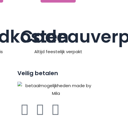
dkosten
Cadeauverp
is
Altijd feestelijk verpakt
Veilig betalen
F
P
I
a
i
n