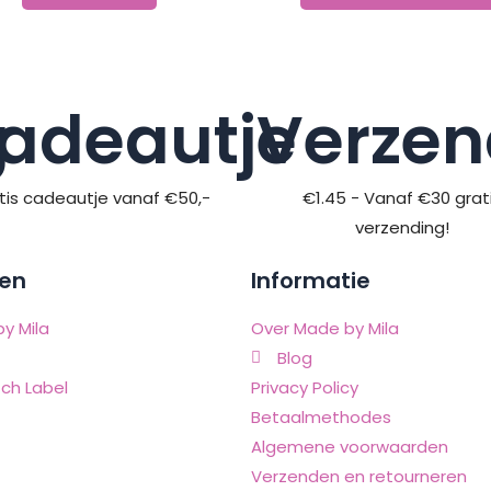
g
adeautje
Verzen
tis cadeautje vanaf €50,-
€1.45 - Vanaf €30 grat
verzending!
en
Informatie
y Mila
Over Made by Mila
Blog
ch Label
Privacy Policy
Betaalmethodes
Algemene voorwaarden
Verzenden en retourneren