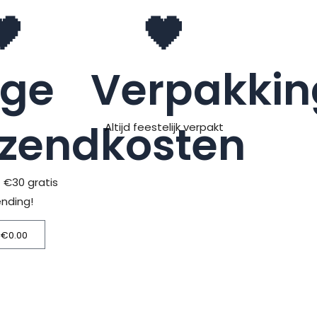
🖤
🖤
age
Verpakkin
rzendkosten
Altijd feestelijk verpakt
> €30 gratis
ending!
€
0.00
Winkelwagen