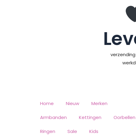
Ga
naar
de
inhoud
Lev
verzending 
werk
Home
Nieuw
Merken
Armbanden
Kettingen
Oorbellen
Ringen
Sale
Kids