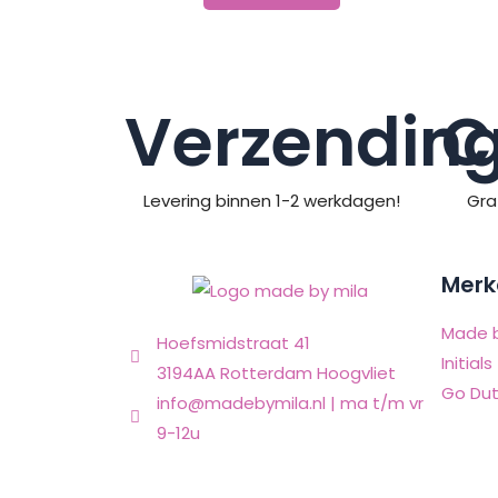
Verzendin
C
Levering binnen 1-2 werkdagen!
Gra
Merk
Made b
Hoefsmidstraat 41
Initials
3194AA Rotterdam Hoogvliet
Go Dut
info@madebymila.nl | ma t/m vr
9-12u