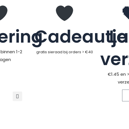
ering
Cadeautje
L
ve
binnen 1-2
gratis sieraad bij orders > €40
dagen
€1.45 en 
verz