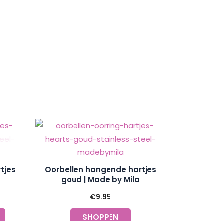
tjes
Oorbellen hangende hartjes
goud | Made by Mila
€
9.95
SHOPPEN