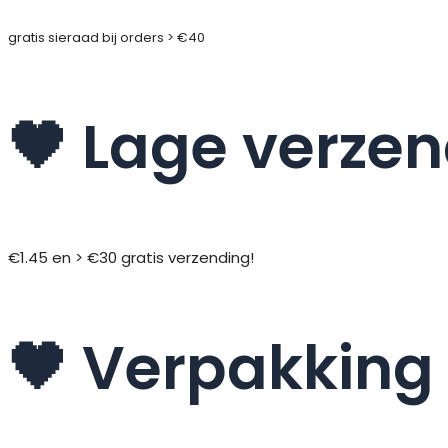
gratis sieraad bij orders > €40
🖤 Lage verze
€1.45 en > €30 gratis verzending!
🖤 Verpakking