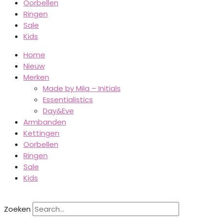
Oorbellen
Ringen
Sale
Kids
Home
Nieuw
Merken
Made by Mila – Initials
Essentialistics
Day&Eve
Armbanden
Kettingen
Oorbellen
Ringen
Sale
Kids
Zoeken