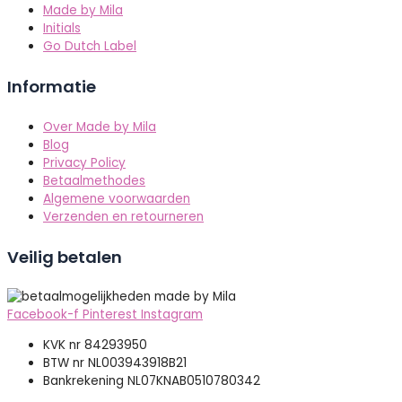
Made by Mila
Initials
Go Dutch Label
Informatie
Over Made by Mila
Blog
Privacy Policy
Betaalmethodes
Algemene voorwaarden
Verzenden en retourneren
Veilig betalen
Facebook-f
Pinterest
Instagram
KVK nr 84293950
BTW nr NL003943918B21
Bankrekening NL07KNAB0510780342