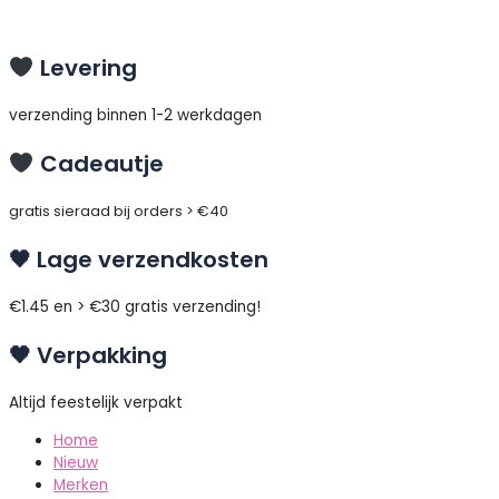
Ga
Zoeken
Ring
naar
naar:
zilver
de
'Dot
Levering
inhoud
Steel'
-
verzending binnen 1-2 werkdagen
Charmin's
aantal
Cadeautje
gratis sieraad bij orders > €40
🖤 Lage verzendkosten
€1.45 en > €30 gratis verzending!
🖤 Verpakking
Altijd feestelijk verpakt
Home
Nieuw
Merken