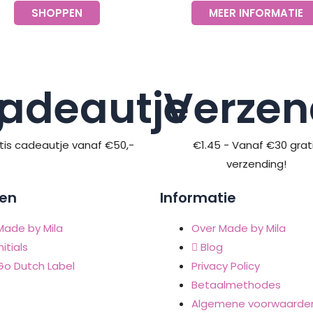
SHOPPEN
MEER INFORMATIE
g
adeautje
Verzen
tis cadeautje vanaf €50,-
€1.45 - Vanaf €30 grat
verzending!
en
Informatie
Made by Mila
Over Made by Mila
nitials
Blog
Go Dutch Label
Privacy Policy
Betaalmethodes
Algemene voorwaarde