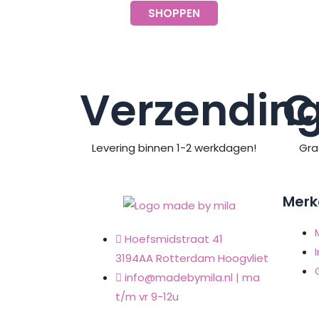
SHOPPEN
Verzendin
C
Levering binnen 1-2 werkdagen!
Gra
Merk
Hoefsmidstraat 41
I
3194AA Rotterdam Hoogvliet
info@madebymila.nl | ma
t/m vr 9-12u