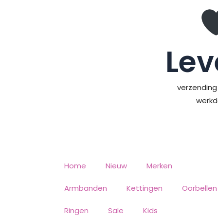
Ga
naar
de
inhoud
Lev
verzending 
werk
Home
Nieuw
Merken
Armbanden
Kettingen
Oorbellen
Ringen
Sale
Kids