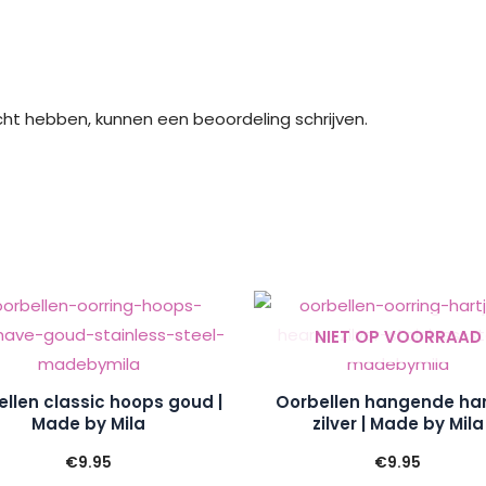
cht hebben, kunnen een beoordeling schrijven.
NIET OP VOORRAAD
llen classic hoops goud |
Oorbellen hangende har
Made by Mila
zilver | Made by Mila
€
9.95
€
9.95