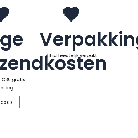
🖤
🖤
age
Verpakkin
rzendkosten
Altijd feestelijk verpakt
> €30 gratis
ending!
€
0.00
Winkelwagen