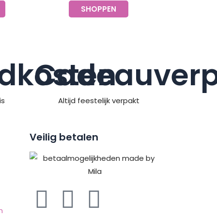
SHOPPEN
dkosten
Cadeauverp
is
Altijd feestelijk verpakt
Veilig betalen
F
P
I
n