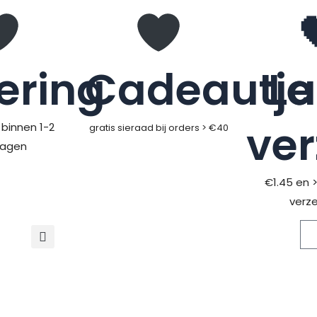
ering
Cadeautje
L
ve
binnen 1-2
gratis sieraad bij orders > €40
dagen
€1.45 en 
verz