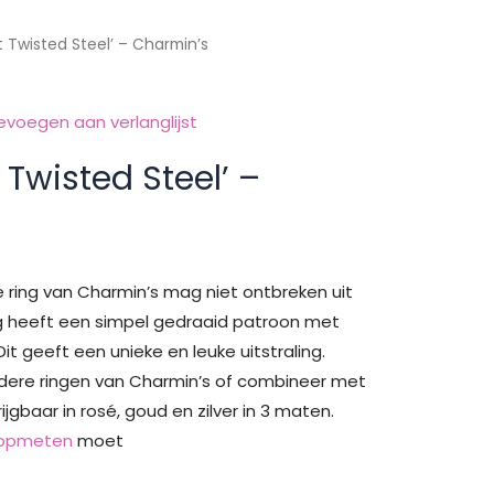
ot Twisted Steel’ – Charmin’s
evoegen aan verlanglijst
t Twisted Steel’ –
e ring van Charmin’s mag niet ontbreken uit
ring heeft een simpel gedraaid patroon met
t geeft een unieke en leuke uitstraling.
dere ringen van Charmin’s of combineer met
rijgbaar in rosé, goud en zilver in 3 maten.
 opmeten
moet