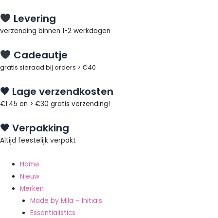
Ga
Zoeken
ZAG
Oorspronkelijke
Huidige
Levering
naar
naar:
Bijoux
prijs
prijs
de
-
was:
is:
verzending binnen 1-2 werkdagen
inhoud
Kartel
€19.95.
€15.00.
Cadeautje
swarovski
ring
gratis sieraad bij orders > €40
zilver
🖤 Lage verzendkosten
aantal
€1.45 en > €30 gratis verzending!
🖤 Verpakking
Altijd feestelijk verpakt
Home
Nieuw
Merken
Made by Mila – Initials
Essentialistics