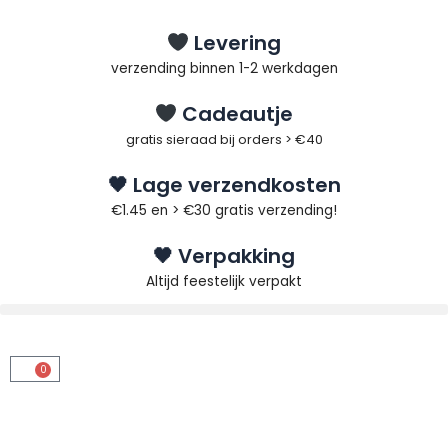
Ga
naar
Levering
de
verzending binnen 1-2 werkdagen
inhoud
Cadeautje
gratis sieraad bij orders > €40
🖤 Lage verzendkosten
€1.45 en > €30 gratis verzending!
🖤 Verpakking
Altijd feestelijk verpakt
0
Winkelwagen