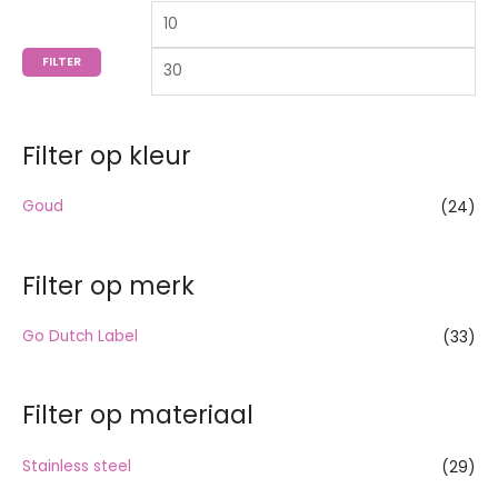
n
r
r
n
i
i
FILTER
a
j
j
a
s
s
r
Filter op kleur
:
Goud
(24)
Filter op merk
Go Dutch Label
(33)
Filter op materiaal
Stainless steel
(29)