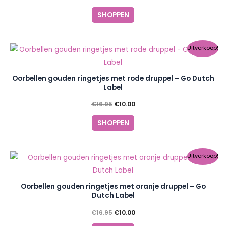
SHOPPEN
Oorspronkelijke
Huidige
Uitverkoop!
prijs
prijs
was:
is:
€16.95.
€10.00.
Oorbellen gouden ringetjes met rode druppel – Go Dutch
Label
€
16.95
€
10.00
SHOPPEN
Oorspronkelijke
Huidige
Uitverkoop!
prijs
prijs
was:
is:
€16.95.
€10.00.
Oorbellen gouden ringetjes met oranje druppel – Go
Dutch Label
€
16.95
€
10.00