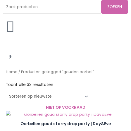
Zoeken
ZOEKEN
naar:
Gesorteerd
op
nieuwste
Home
/ Producten getagged “gouden oorbel”
Toont alle 33 resultaten
NIET OP VOORRAAD
Oorbellen goud starry drop party | Day&Eve