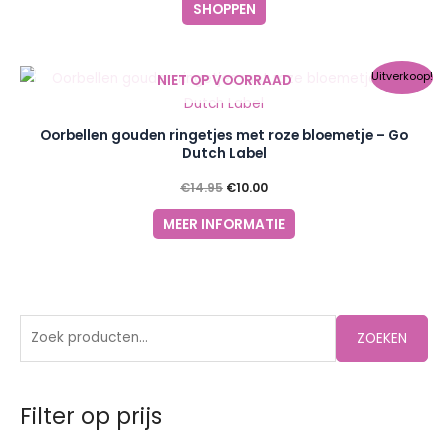
SHOPPEN
Oorspronkelijke
Huidige
Uitverkoop!
NIET OP VOORRAAD
prijs
prijs
was:
is:
€14.95.
€10.00.
Oorbellen gouden ringetjes met roze bloemetje – Go
Dutch Label
€
14.95
€
10.00
MEER INFORMATIE
Z
M
M
ZOEKEN
o
i
a
e
n
x
k
Filter op prijs
.
.
e
p
p