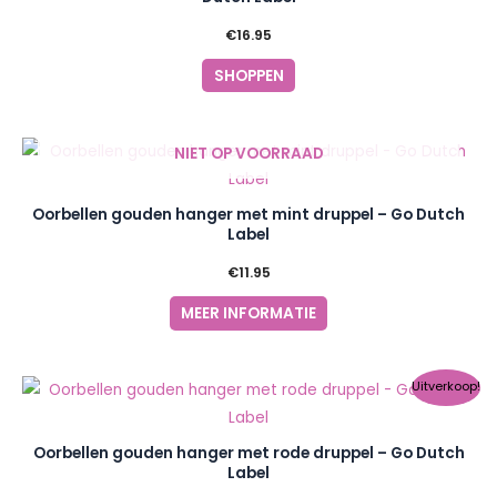
€
16.95
SHOPPEN
NIET OP VOORRAAD
Oorbellen gouden hanger met mint druppel – Go Dutch
Label
€
11.95
MEER INFORMATIE
Oorspronkelijke
Huidige
Uitverkoop!
prijs
prijs
was:
is:
€11.95.
€10.00.
Oorbellen gouden hanger met rode druppel – Go Dutch
Label