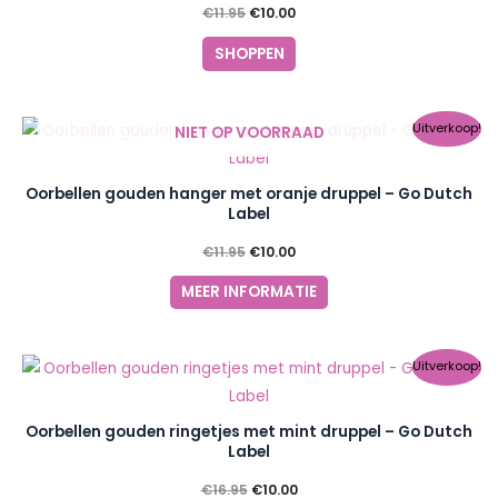
€
11.95
€
10.00
SHOPPEN
Oorspronkelijke
Huidige
Uitverkoop!
NIET OP VOORRAAD
prijs
prijs
was:
is:
€11.95.
€10.00.
Oorbellen gouden hanger met oranje druppel – Go Dutch
Label
€
11.95
€
10.00
MEER INFORMATIE
Oorspronkelijke
Huidige
Uitverkoop!
prijs
prijs
was:
is:
€16.95.
€10.00.
Oorbellen gouden ringetjes met mint druppel – Go Dutch
Label
€
16.95
€
10.00